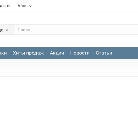
такты
Блог
де
нки
Хиты продаж
Акции
Новости
Статьи